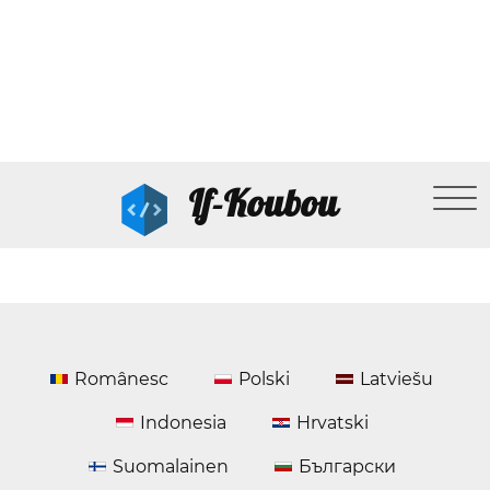
If-Koubou
Românesc
Polski
Latviešu
Indonesia
Hrvatski
Suomalainen
Български