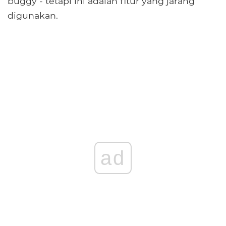
buggy - tetapi ini adalah fitur yang jarang
digunakan.
ad