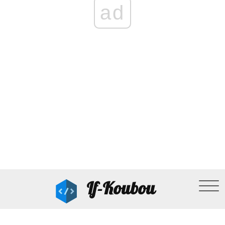
ad
If-Koubou