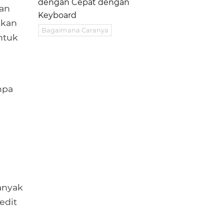
dengan Cepat dengan
kan
Keyboard
tkan
Bagaimana Caranya
ntuk
npa
i
anyak
edit