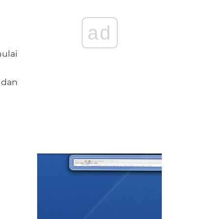
ad
ulai
 dan
n