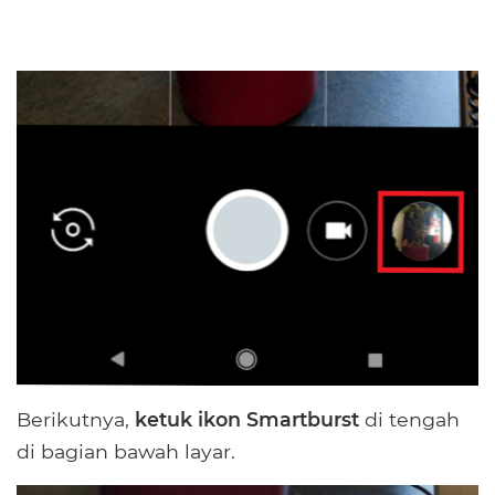
Berikutnya,
ketuk ikon Smartburst
di tengah
di bagian bawah layar.