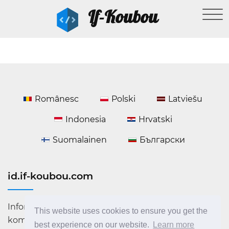
If-Koubou
Românesc
Polski
Latviešu
Indonesia
Hrvatski
Suomalainen
Български
id.if-koubou.com
Informasi yang berguna tentang teknologi dan kiat
This website uses cookies to ensure you get the
komputer. Berita terbaru dari dunia TI.
best experience on our website.
Learn more